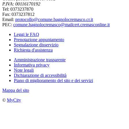
P.IVA: 00116170192
Tel: 0373237870
Fax: 0373237812
Email:
protocollo@comune.bagnolocremasco.cr.it
PEC:
comune.bagnolocremasco@mailcert.cremasconline.it
Leggi le FAQ
Prenotazione appuntamento
Segnalazione disservizio
Richiesta d'assistenza
Amministrazione trasparente
Informativa privacy
Note legali
Dichiarazione di accessibilità
Piano di miglioramento del sito e dei servizi
Mappa del sito
©
MyCity