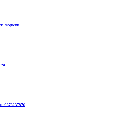
de frequenti
enza
ero 0373237870