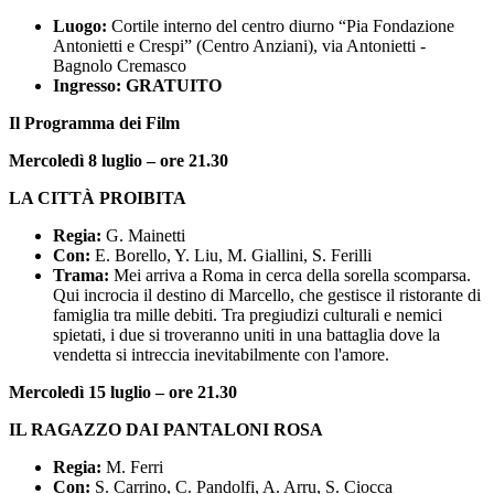
Luogo:
Cortile interno del centro diurno “Pia Fondazione
Antonietti e Crespi” (Centro Anziani), via Antonietti -
Bagnolo Cremasco
Ingresso:
GRATUITO
Il Programma dei Film
Mercoledì 8 luglio – ore 21.30
LA CITTÀ PROIBITA
Regia:
G. Mainetti
Con:
E. Borello, Y. Liu, M. Giallini, S. Ferilli
Trama:
Mei arriva a Roma in cerca della sorella scomparsa.
Qui incrocia il destino di Marcello, che gestisce il ristorante di
famiglia tra mille debiti. Tra pregiudizi culturali e nemici
spietati, i due si troveranno uniti in una battaglia dove la
vendetta si intreccia inevitabilmente con l'amore.
Mercoledì 15 luglio – ore 21.30
IL RAGAZZO DAI PANTALONI ROSA
Regia:
M. Ferri
Con:
S. Carrino, C. Pandolfi, A. Arru, S. Ciocca