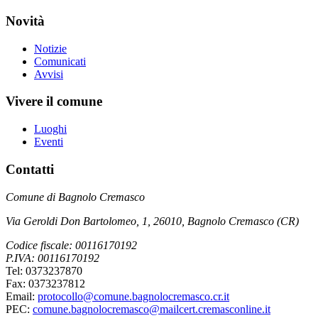
Novità
Notizie
Comunicati
Avvisi
Vivere il comune
Luoghi
Eventi
Contatti
Comune di Bagnolo Cremasco
Via Geroldi Don Bartolomeo, 1, 26010, Bagnolo Cremasco (CR)
Codice fiscale: 00116170192
P.IVA: 00116170192
Tel: 0373237870
Fax: 0373237812
Email:
protocollo@comune.bagnolocremasco.cr.it
PEC:
comune.bagnolocremasco@mailcert.cremasconline.it