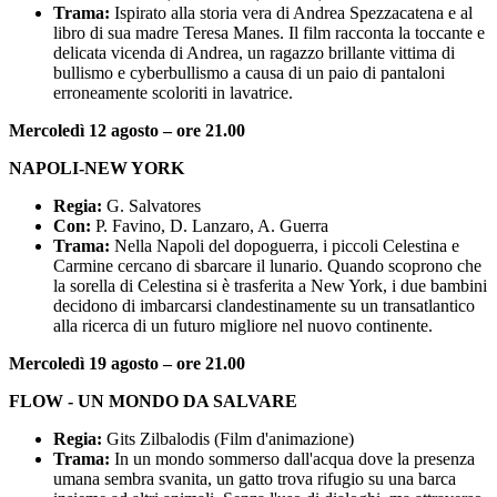
Trama:
Ispirato alla storia vera di Andrea Spezzacatena e al
libro di sua madre Teresa Manes. Il film racconta la toccante e
delicata vicenda di Andrea, un ragazzo brillante vittima di
bullismo e cyberbullismo a causa di un paio di pantaloni
erroneamente scoloriti in lavatrice.
Mercoledì 12 agosto – ore 21.00
NAPOLI-NEW YORK
Regia:
G. Salvatores
Con:
P. Favino, D. Lanzaro, A. Guerra
Trama:
Nella Napoli del dopoguerra, i piccoli Celestina e
Carmine cercano di sbarcare il lunario. Quando scoprono che
la sorella di Celestina si è trasferita a New York, i due bambini
decidono di imbarcarsi clandestinamente su un transatlantico
alla ricerca di un futuro migliore nel nuovo continente.
Mercoledì 19 agosto – ore 21.00
FLOW - UN MONDO DA SALVARE
Regia:
Gits Zilbalodis (Film d'animazione)
Trama:
In un mondo sommerso dall'acqua dove la presenza
umana sembra svanita, un gatto trova rifugio su una barca