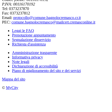
P.IVA: 00116170192
Tel: 0373237870
Fax: 0373237812
Email:
protocollo@comune.bagnolocremasco.cr.it
PEC:
comune.bagnolocremasco@mailcert.cremasconline.it
Leggi le FAQ
Prenotazione appuntamento
Segnalazione disservizio
Richiesta d'assistenza
Amministrazione trasparente
Informativa privacy
Note legali
Dichiarazione di accessibilità
Piano di miglioramento del sito e dei servizi
Mappa del sito
©
MyCity