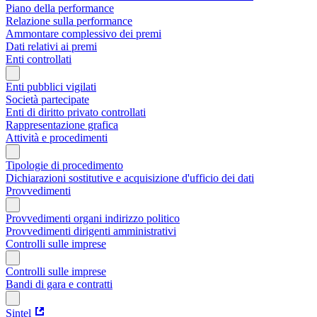
Piano della performance
Relazione sulla performance
Ammontare complessivo dei premi
Dati relativi ai premi
Enti controllati
Enti pubblici vigilati
Società partecipate
Enti di diritto privato controllati
Rappresentazione grafica
Attività e procedimenti
Tipologie di procedimento
Dichiarazioni sostitutive e acquisizione d'ufficio dei dati
Provvedimenti
Provvedimenti organi indirizzo politico
Provvedimenti dirigenti amministrativi
Controlli sulle imprese
Controlli sulle imprese
Bandi di gara e contratti
Sintel