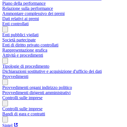
Piano della performance
Relazione sulla performance
Ammontare complessivo dei premi
Dati relativi ai premi
Enti controllati
Enti pubblici vigilati
Società partecipate
Enti di diritto privato controllati
Rappresentazione grafica
Attività e procedimenti
Tipologie di procedimento
Dichiarazioni sostitutive e acquisizione d'ufficio dei dati
Provvedimenti
Provvedimenti organi indirizzo politico
Provvedimenti dirigenti amministrativi
Controlli sulle imprese
Controlli sulle imprese
Bandi di gara e contratti
Sintel