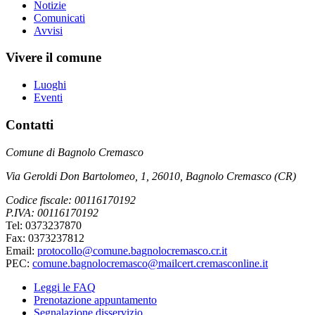
Notizie
Comunicati
Avvisi
Vivere il comune
Luoghi
Eventi
Contatti
Comune di Bagnolo Cremasco
Via Geroldi Don Bartolomeo, 1, 26010, Bagnolo Cremasco (CR)
Codice fiscale: 00116170192
P.IVA: 00116170192
Tel: 0373237870
Fax: 0373237812
Email:
protocollo@comune.bagnolocremasco.cr.it
PEC:
comune.bagnolocremasco@mailcert.cremasconline.it
Leggi le FAQ
Prenotazione appuntamento
Segnalazione disservizio