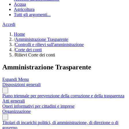
Acqua
Agricoltura
Tutti gli argomenti...
Accedi
Home
/
Amministrazione Trasparente
/
Controlli e rilievi sull'amministrazione
/
Corte dei conti
/
Rilievi Corte dei conti
Amministrazione Trasparente
Espandi Menu
Disposizioni generali
Piano triennale per prevenzione della corruzione e della trasparenza
Atti generali
Oneri informativi per cittadini e imprese
Organizzazione
Titolari di incarichi politici, di amministrazione, di direzione o di
governo