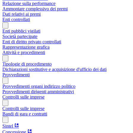
Relazione sulla performance
Ammontare complessivo dei premi
Dati relativi ai premi
Enti controllati
Enti pubblici vigilati
Società partecipate
Enti di diritto privato controllati
Rappresentazione grafica
Attività e procedimenti
Tipologie di procedimento
Dichiarazioni sostitutive e acquisizione d'ufficio dei dati
Provvedimenti
Provvedimenti organi indirizzo politico
Provvedimenti dirigenti amministrativi
Controlli sulle imprese
Controlli sulle imprese
Bandi di gara e contratti
Sintel
Concessione