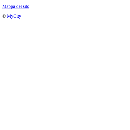
Mappa del sito
©
MyCity