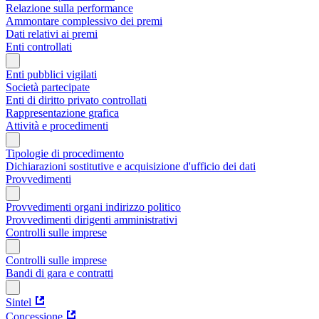
Relazione sulla performance
Ammontare complessivo dei premi
Dati relativi ai premi
Enti controllati
Enti pubblici vigilati
Società partecipate
Enti di diritto privato controllati
Rappresentazione grafica
Attività e procedimenti
Tipologie di procedimento
Dichiarazioni sostitutive e acquisizione d'ufficio dei dati
Provvedimenti
Provvedimenti organi indirizzo politico
Provvedimenti dirigenti amministrativi
Controlli sulle imprese
Controlli sulle imprese
Bandi di gara e contratti
Sintel
Concessione