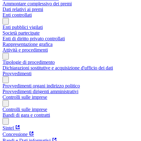
Ammontare complessivo dei premi
Dati relativi ai premi
Enti controllati
Enti pubblici vigilati
Società partecipate
Enti di diritto privato controllati
Rappresentazione grafica
Attività e procedimenti
Tipologie di procedimento
Dichiarazioni sostitutive e acquisizione d'ufficio dei dati
Provvedimenti
Provvedimenti organi indirizzo politico
Provvedimenti dirigenti amministrativi
Controlli sulle imprese
Controlli sulle imprese
Bandi di gara e contratti
Sintel
Concessione
Bandi e Dati informativi