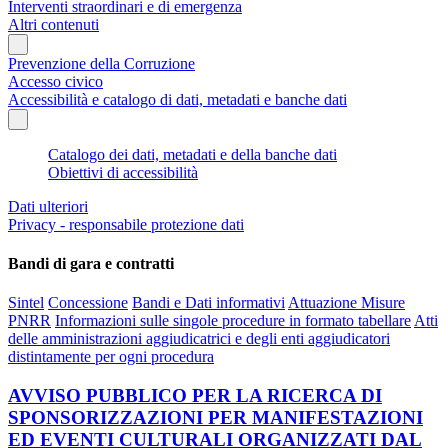
Interventi straordinari e di emergenza
Altri contenuti
Prevenzione della Corruzione
Accesso civico
Accessibilità e catalogo di dati, metadati e banche dati
Catalogo dei dati, metadati e della banche dati
Obiettivi di accessibilità
Dati ulteriori
Privacy - responsabile protezione dati
Bandi di gara e contratti
Sintel
Concessione
Bandi e Dati informativi
Attuazione Misure
PNRR
Informazioni sulle singole procedure in formato tabellare
Atti
delle amministrazioni aggiudicatrici e degli enti aggiudicatori
distintamente per ogni procedura
AVVISO PUBBLICO PER LA RICERCA DI
SPONSORIZZAZIONI PER MANIFESTAZIONI
ED EVENTI CULTURALI ORGANIZZATI DAL